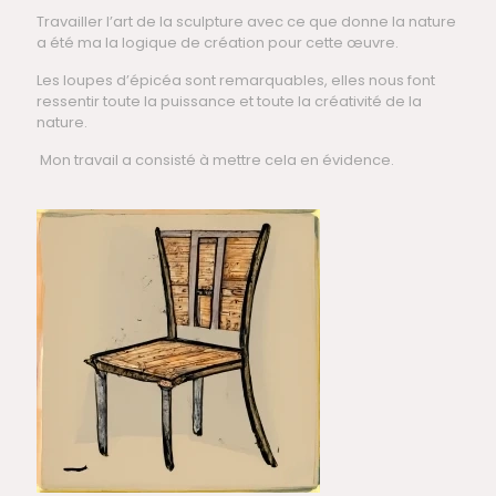
Travailler l’art de la sculpture avec ce que donne la nature
a été ma la logique de création pour cette œuvre.
Les loupes d’épicéa sont remarquables, elles nous font
ressentir toute la puissance et toute la créativité de la
nature.
Mon travail a consisté à mettre cela en évidence.