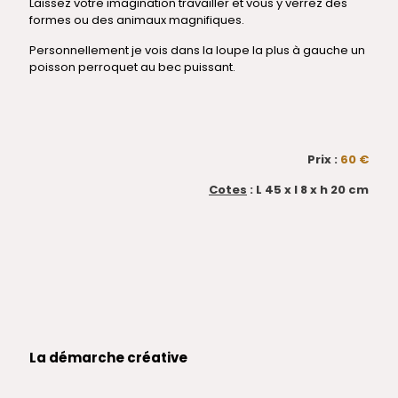
Laissez votre imagination travailler et vous y verrez des
formes ou des animaux magnifiques.
Personnellement je vois dans la loupe la plus à gauche un
poisson perroquet au bec puissant.
Prix :
60 €
Cotes
: L 45 x l 8 x h 20 cm
La démarche créative