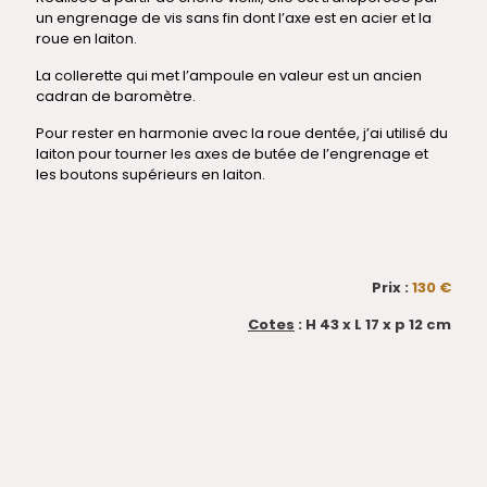
un engrenage de vis sans fin dont l’axe est en acier et la
roue en laiton.
La collerette qui met l’ampoule en valeur est un ancien
cadran de baromètre.
Pour rester en harmonie avec la roue dentée, j’ai utilisé du
laiton pour tourner les axes de butée de l’engrenage et
les boutons supérieurs en laiton.
Prix :
130 €
Cotes
: H 43 x L 17 x p 12 cm